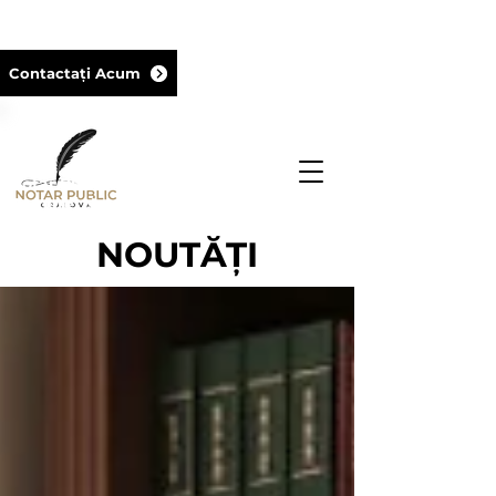
+40729 18 18 18
Contactați Acum
Notar Public titular al biroului din cadrul
Camerei Notarilor Publici Craiova şi
membru al UNNPR
NOUTĂȚI