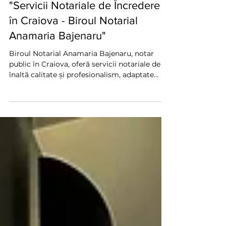
13 nov. 2025
1 min de citit
"Servicii Notariale de Încredere
în Craiova - Biroul Notarial
Anamaria Bajenaru"
Biroul Notarial Anamaria Bajenaru, notar
public în Craiova, oferă servicii notariale de
înaltă calitate și profesionalism, adaptate
nevoilor fiecărui client. Situat pe Strada Frații
Golești nr. 2, bloc M18C, la parter, biroul
facilitează autentificarea rapidă și sigură a
documentelor, precum contracte, procuri,
declarații și alte acte oficiale esențiale pentru
tranzacții legale și afaceri. Programul de
lucru este de luni până miercuri, între orele
09:00 și 17:00, iar contactu