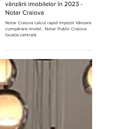
24 feb. 2023
3 min de citit
Noi reguli de impozitare a
vânzării imobilelor în 2023 -
Notar Craiova
Notar Craiova calcul rapid impozit Vânzare
cumpărare imobil . Notar Public Craiova
locație centrală