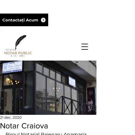
+40729 18 18 18
Contactați Acum
Notar Public titular al biroului din cadrul
Camerei Notarilor Publici Craiova şi
membru al UNNPR
21 dec. 2020
Notar Craiova
Biroul Notarial Bajenaru Anamaria 