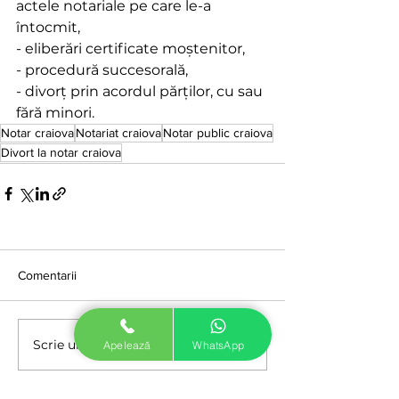
actele notariale pe care le-a 
întocmit,
- eliberări certificate moştenitor,
- procedură succesorală,
- divorţ prin acordul părţilor, cu sau 
fără minori.
Notar craiova
Notariat craiova
Notar public craiova
Divort la notar craiova
Comentarii
Scrie un comentariu...
Apelează
WhatsApp