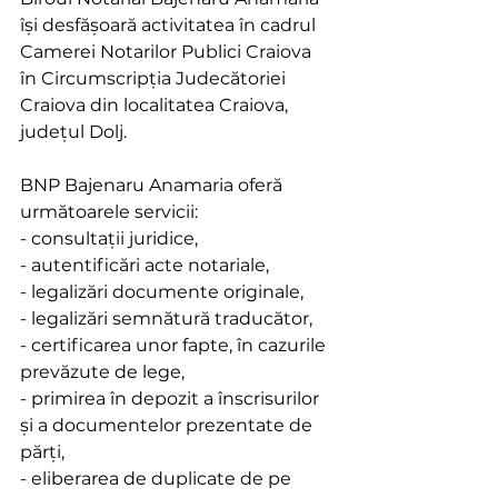
îşi desfăşoară activitatea în cadrul 
Camerei Notarilor Publici Craiova 
în Circumscripţia Judecătoriei 
Craiova din localitatea Craiova, 
judeţul Dolj.
BNP Bajenaru Anamaria oferă 
următoarele servicii:
- consultaţii juridice,
- autentificări acte notariale, 
- legalizări documente originale, 
- legalizări semnătură traducător,
- certificarea unor fapte, în cazurile 
prevăzute de lege,
- primirea în depozit a înscrisurilor 
şi a documentelor prezentate de 
părţi,
- eliberarea de duplicate de pe 