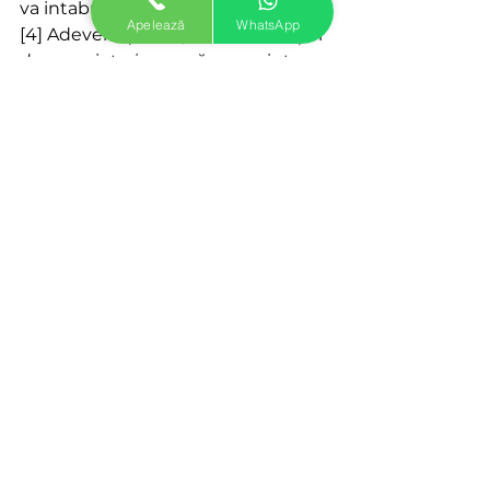
va intabula și în cartea funciară.
Apelează
WhatsApp
[4] Adeverinţă din partea asociaţiei 
de proprietari, care să reprezinte 
dovada achitării la zi a cotelor de 
contribuţie la cheltuielile asociaţiei 
de proprietari sau, după caz, 
datoriile față de asociație, eliberată 
în original sub semnătura 
preşedintelui şi a administratorului 
asociaţiei de proprietari, cu 
precizarea numelui şi prenumelui 
acestora, şi cu ştampila asociaţiei 
de proprietari.
[5] În cazul existenţei unor datorii 
către asociaţia de proprietari, 
înstrăinarea apartamentului se 
poate face numai dacă se 
introduce în contract o clauză 
privitoare la preluarea datoriilor de 