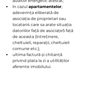
auditor energetic atestat;
în cazul 
apartamentelor
, 
adeverinţa eliberată de 
asociaţia de proprietari sau 
locatari4 care sa arate situația 
datoriilor față de asociațe5 faţă 
de aceasta (întreţinere, 
cheltuieli, reparaţii, cheltuieli 
comune etc.);
ultima factură și chitanță 
privind plata la zi a utilităţilor 
aferente imobilului.