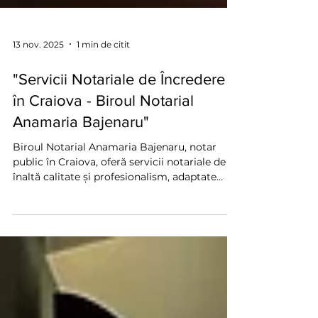
13 nov. 2025
1 min de citit
"Servicii Notariale de Încredere
în Craiova - Biroul Notarial
Anamaria Bajenaru"
Biroul Notarial Anamaria Bajenaru, notar
public în Craiova, oferă servicii notariale de
înaltă calitate și profesionalism, adaptate
nevoilor fiecărui client. Situat pe Strada Frații
Golești nr. 2, bloc M18C, la parter, biroul
facilitează autentificarea rapidă și sigură a
documentelor, precum contracte, procuri,
declarații și alte acte oficiale esențiale pentru
tranzacții legale și afaceri. Programul de
lucru este de luni până miercuri, între orele