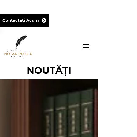
+40729 18 18 18
Contactați Acum
Notar Public titular al biroului din cadrul
Camerei Notarilor Publici Craiova şi
membru al UNNPR
NOUTĂȚI